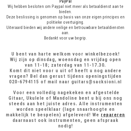
PayPal
Wij hebben besloten om Paypal niet meer als betaaldienst aan te
bieden.
Deze beslissing is genomen op basis van onze eigen principes en
politieke overtuiging.
Uiteraard bieden wij andere veilige en betrouwbare betaaldiensten
aan.
Bedankt voor uw begrip.
U bent van harte welkom voor winkelbezoek!
Wij zijn op dinsdag, woensdag en vrijdag open
van 11-18; zaterdag van 11-17.30.
Komt dit niet voor u uit of heeft u nog andere
vragen? Bel dan gerust tijdens openingstijden
020-6794115 of mail naar
guitars@sacksioni.nl
Voor een volledig nagekeken en afgestelde
Gitaar, Ukulele of Mandoline bent u bij ons nog
steeds aan het juiste adres. Alle instrumenten
worden speelklaar (lage snaarhoogte en
makkelijk te bespelen) afgeleverd! We
repareren
daarnaast ook instrumenten, geen afspraak
nodig!