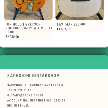
EASTMAN E20-00
GIBSON LES PAUL SPECIAL
A
W/BIGSBY
€1.699,00
€1.799,00
SACKSIONI GUITARSHOP
SACKSIONI GUITARSHOP AMSTERDAM
+31 20 679 41 15
GUITARS@SACKSIONI.NL
ACCOUNT NO.: NL97 INGB 0661 2382 53
BIC: INGBNL2A