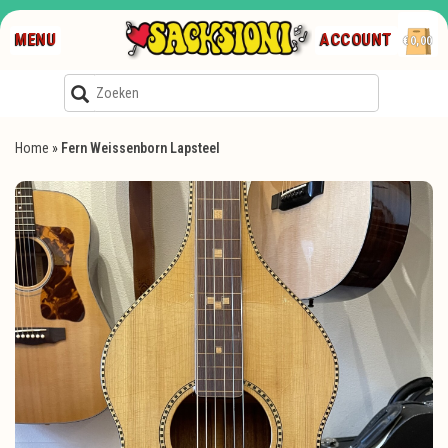
MENU
ACCOUNT
€0,00
Home
»
Fern Weissenborn Lapsteel