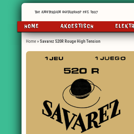
HOME
AKOESTISCH
ELEKT
Home
»
Savarez 520R Rouge High Tension