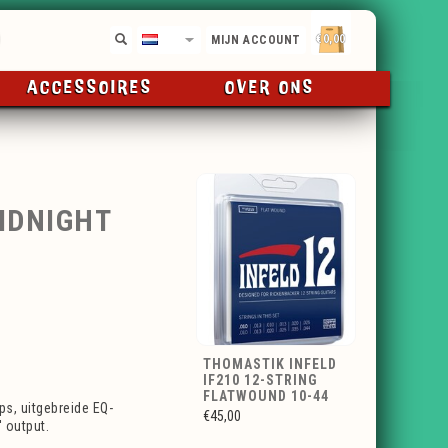
€0,00
NL
MIJN ACCOUNT
ACCESSOIRES
OVER ONS
IDNIGHT
THOMASTIK INFELD
IF210 12-STRING
FLATWOUND 10-44
ps, uitgebreide EQ-
€45,00
 output.