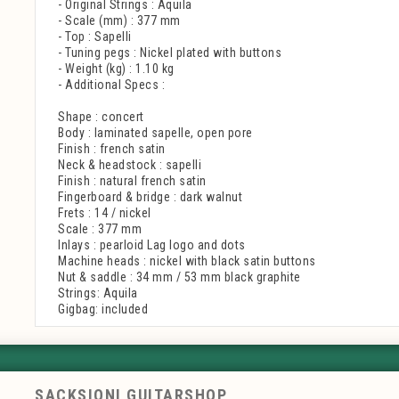
- Original Strings : Aquila
- Scale (mm) : 377 mm
- Top : Sapelli
- Tuning pegs : Nickel plated with buttons
- Weight (kg) : 1.10 kg
- Additional Specs :
Shape : concert
Body : laminated sapelle, open pore
Finish : french satin
Neck & headstock : sapelli
Finish : natural french satin
Fingerboard & bridge : dark walnut
Frets : 14 / nickel
Scale : 377 mm
Inlays : pearloid Lag logo and dots
Machine heads : nickel with black satin buttons
Nut & saddle : 34 mm / 53 mm black graphite
Strings: Aquila
Gigbag: included
SACKSIONI GUITARSHOP