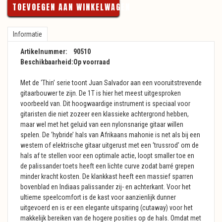
TOEVOEGEN AAN WINKELWAGEN
Informatie
Artikelnummer:
90510
Beschikbaarheid:
Op voorraad
Met de ‘Thin’ serie toont Juan Salvador aan een vooruitstrevende
gitaarbouwer te zijn. De 1T is hier het meest uitgesproken
voorbeeld van. Dit hoogwaardige instrument is speciaal voor
gitaristen die niet zozeer een klassieke achtergrond hebben,
maar wel met het geluid van een nylonsnarige gitaar willen
spelen. De ‘hybride’ hals van Afrikaans mahonie is net als bij een
western of elektrische gitaar uitgerust met een ‘trussrod’ om de
hals af te stellen voor een optimale actie, loopt smaller toe en
de palissander toets heeft een lichte curve zodat barré grepen
minder kracht kosten. De klankkast heeft een massief sparren
bovenblad en Indiaas palissander zij- en achterkant. Voor het
ultieme speelcomfort is de kast voor aanzienlijk dunner
uitgevoerd en is er een elegante uitsparing (cutaway) voor het
makkelijk bereiken van de hogere posities op de hals. Omdat met