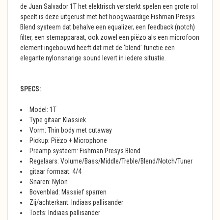
de Juan Salvador 1T het elektrisch versterkt spelen een grote rol
speelt is deze uitgerust met het hoogwaardige Fishman Presys
Blend systeem dat behalve een equalizer, een feedback (notch)
filter, een stemapparaat, ook zowel een piëzo als een microfoon
element ingebouwd heeft dat met de ‘blend’ functie een
elegante nylonsnarige sound levert in iedere situatie.
SPECS:
Model: 1T
Type gitaar: Klassiek
Vorm: Thin body met cutaway
Pickup: Piëzo + Microphone
Preamp systeem: Fishman Presys Blend
Regelaars: Volume/Bass/Middle/Treble/Blend/Notch/Tuner
gitaar formaat: 4/4
Snaren: Nylon
Bovenblad: Massief sparren
Zij/achterkant: Indiaas pallisander
Toets: Indiaas pallisander