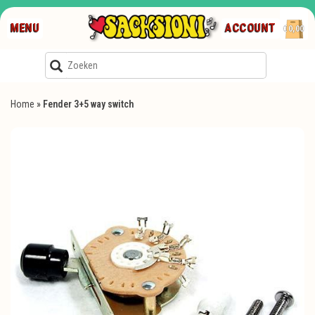
MENU
ACCOUNT
€0,00
Home
»
Fender 3+5 way switch