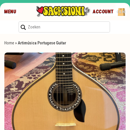
MENU
ACCOUNT
€0,00
Home
»
Artimúsica Portugese Guitar